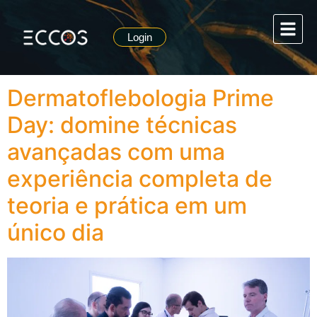
Tag:
Login
Dermatoflebologia
Dermatoflebologia Prime
Day: domine técnicas
avançadas com uma
experiência completa de
teoria e prática em um
único dia