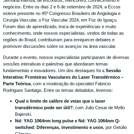
Semana intensa, de encontros, reencontro, conhecimento e
negócios. Entre os dias 2 e 6 de setembro de 2024, a Eccos
esteve presente no 45º Congresso Brasileiro de Angiologia e
Cirurgia Vascular, o Foz Vascular 2024, em Foz do Iguaçu.
Foram dias de aprendizado, troca de experiências e muito
conhecimento, onde nossos especialistas, vindos de todas as
regiões do Brasil, contribuíram para enriquecer debates e
promover discussões sobre os avanços na área vascular.
Durante o evento, nossos especialistas participaram de diversas
sessões interativas e palestras que abordaram temas
fundamentais e inovadores. Um dos destaques foi a
Sessão
Interativa: Fronteiras Vasculares do Laser Transdérmico –
Parte Teórica
, com a moderação do specialist Fabricio
Rodrigues Santiago. Entre os temas debatidos, tivemos:
Qual o limite de calibre de veias que o laser
transdérmico pode ser útil?
, com Julio Cesar de Mello
Bajerski.
Nd: YAG 1064nm long pulse e Nd: YAG 1064nm Q-
switched: Diferenças, investimento e usos
, por Getúlio
Câmara.