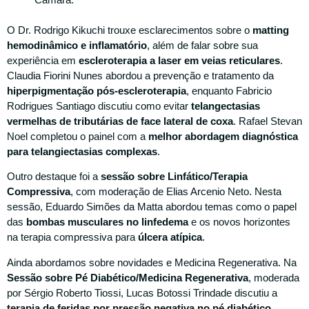
O Dr. Rodrigo Kikuchi trouxe esclarecimentos sobre o
matting
hemodinâmico e inflamatório
, além de falar sobre sua
experiência em
escleroterapia a laser em veias reticulares
.
Claudia Fiorini Nunes abordou a prevenção e tratamento da
hiperpigmentação pós-escleroterapia
, enquanto Fabricio
Rodrigues Santiago discutiu como evitar
telangectasias
vermelhas de tributárias de face lateral de coxa
. Rafael Stevan
Noel completou o painel com a
melhor abordagem diagnóstica
para telangiectasias complexas
.
Outro destaque foi a
sessão sobre Linfático/Terapia
Compressiva
, com moderação de Elias Arcenio Neto. Nesta
sessão, Eduardo Simões da Matta abordou temas como o papel
das
bombas musculares no linfedema
e os novos horizontes
na terapia compressiva para
úlcera atípica
.
Ainda abordamos sobre novidades e Medicina Regenerativa. Na
Sessão sobre Pé Diabético/Medicina Regenerativa
, moderada
por Sérgio Roberto Tiossi, Lucas Botossi Trindade discutiu a
terapia de feridas por pressão negativa no pé diabético
,