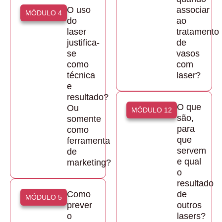
O uso
associar
MÓDULO 4
do
ao
laser
tratamento
justifica-
de
se
vasos
como
com
técnica
laser?
e
resultado?
O que
Ou
MÓDULO 12
são,
somente
para
como
que
ferramenta
servem
de
e qual
marketing?
o
resultado
Como
de
MÓDULO 5
prever
outros
o
lasers?