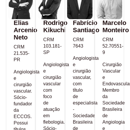
Elias
Rodrigo
Fabrício
Marcelo
Arcenio
Kikuchi
Santiago
Monteiro
Neto
CRM
CRM
CRM
103.181-
7643
52.70551-
CRM
SP
9
21.535-
Angiologista
PR
Angiologista
e
Cirurgião
e
cirurgião
Vascular
Angiologista
cirurgião
vascular,
e
e
vascular
com
Endovascular
cirurgião
com
título
Membro
vascular.
foco
de
da
Sócio-
de
especialista
Sociedade
fundador
atuação
-
Brasileira
da
em
Sociedade
de
ECCOS.
flebologia.
Brasileira
Angiologia
Possui
Sócio-
de
e
títulos