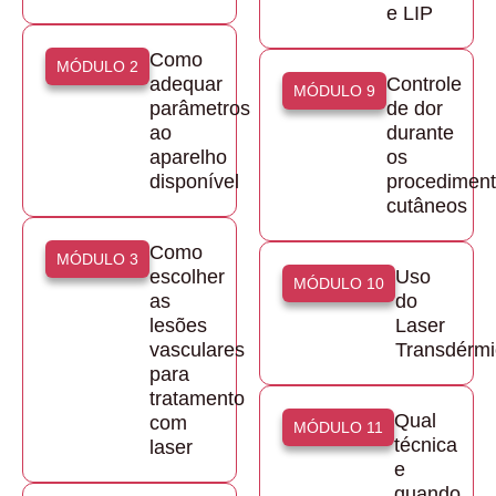
e LIP
Como
MÓDULO 2
adequar
Controle
MÓDULO 9
parâmetros
de dor
ao
durante
aparelho
os
disponível
procedimen
cutâneos
Como
MÓDULO 3
escolher
Uso
MÓDULO 10
as
do
lesões
Laser
vasculares
Transdérmi
para
tratamento
Qual
com
MÓDULO 11
técnica
laser
e
quando