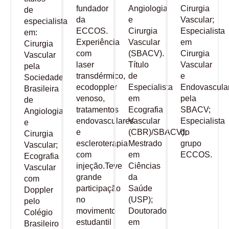
fundador
Angiologia
Cirurgia
de
da
e
Vascular;
especialista
ECCOS.
Cirurgia
Especialista
em:
Experiência
Vascular
em
Cirurgia
com
(SBACV).
Cirurgia
Vascular
laser
Título
Vascular
pela
transdérmico,
de
e
Sociedade
ecodoppler
Especialista
Endovascula
Brasileira
venoso,
em
pela
de
tratamentos
Ecografia
SBACV;
Angiologia
endovasculares
Vascular
Especialista
e
e
(CBR)/SBACV);
do
Cirurgia
escleroterapia
Mestrado
grupo
Vascular;
com
em
ECCOS.
Ecografia
injeção.Teve
Ciências
Vascular
grande
da
com
participação
Saúde
Doppler
no
(USP);
pelo
movimento
Doutorado
Colégio
estudantil
em
Brasileiro