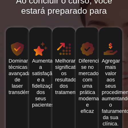
Ao concluir o curso, você
estará preparado para
Dominar
Aumentar
Melhorar
Diferenciar-
Agregar
técnicas
a
significativamente
se no
mais
avançadas
satisfação
os
mercado
valor
de
e a
resultados
com
aos
laser
fidelização
dos
uma
seus
transdérmico
dos
tratamentos
prática
procedimen
seus
moderna
aumentand
pacientes
e
o
eficaz
faturament
da sua
clínica.