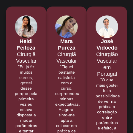
Heidi
Mara
José
Feitoza
Pureza
Vidoedo
Cirurgiã
Cirurgiã
Cirurgião
Vascular
Vascular
Vascular
"Eu já fiz
"Fiquei
em
muitos
bastante
Portugal
cursos,
satisfeita
"O que
gostei
com o
mais gostei
desse
curso,
foi a
porque pela
surpreendeu
possibilidade
primeira
minhas
de ver na
vez eu
expectativas.
prática a
estava
E agora,
correlação
disposta a
sinto-me
entre
mudar
apta a
parâmetros
parâmetros
colocar em
e efeito, a
e tentar
prática os