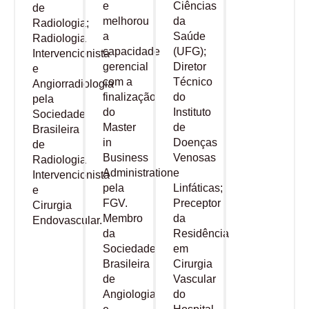
e
Ciências
de
melhorou
da
Radiologia;
a
Saúde
Radiologia
capacidade
(UFG);
Intervencionista
gerencial
Diretor
e
com a
Técnico
Angiorradiologia
finalização
do
pela
do
Instituto
Sociedade
Master
de
Brasileira
in
Doenças
de
Business
Venosas
Radiologia
Administration
e
Intervencionista
pela
Linfáticas;
e
FGV.
Preceptor
Cirurgia
Membro
da
Endovascular.
da
Residência
Sociedade
em
Brasileira
Cirurgia
de
Vascular
Angiologia
do