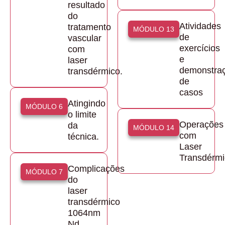
resultado
do
Atividades
tratamento
MÓDULO 13
de
vascular
exercícios
com
e
laser
demonstra
transdérmico.
de
casos
Atingindo
MÓDULO 6
o limite
Operações
da
MÓDULO 14
com
técnica.
Laser
Transdérmi
Complicações
MÓDULO 7
do
laser
transdérmico
1064nm
Nd