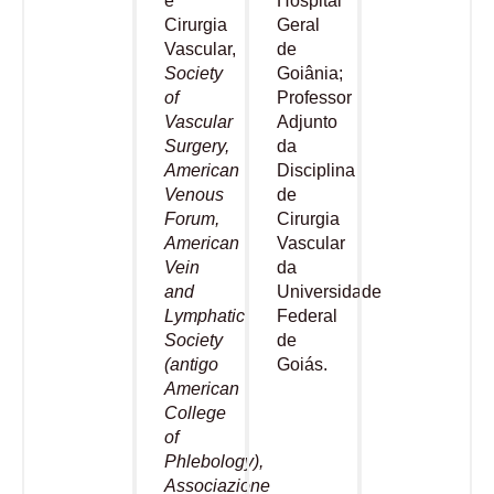
e
Hospital
Cirurgia
Geral
Vascular,
de
Society
Goiânia;
of
Professor
Vascular
Adjunto
Surgery,
da
American
Disciplina
Venous
de
Forum,
Cirurgia
American
Vascular
Vein
da
and
Universidade
Lymphatic
Federal
Society
de
(antigo
Goiás.
American
College
of
Phlebology),
Associazione