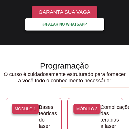
GARANTA SUA VAGA
FALAR NO WHATSAPP
Programação
O curso é cuidadosamente estruturado para fornecer
a você todo o conhecimento necessário:
Bases
Complicaçõ
MÓDULO 1
MÓDULO 8
teóricas
das
do
terapias
laser
a laser