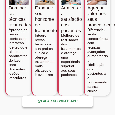
Dominar
Expandir
Aumentar
Agregar
as
seu
a
valor aos
técnicas
horizonte
satisfação
seus
avançadas:
de
dos
procedimento
Aprenda as
Diferencie-
tratamentos:
pacientes:
bases
se da
Integre
Melhore os
teóricas de
concorrência
novas
resultados
interação
com
técnicas em
dos
luz-tecido e
técnicas
sua prática
tratamentos
ajuste os
avançadas,
clínica e
e ofereça
parâmetros
aumentando
ofereça
uma
do laser
a
tratamentos
experiência
para
fidelização
mais
superior
diferentes
dos
eficazes e
aos seus
lesões
pacientes e
inovadores.
pacientes.
vasculares.
o
faturamento
da sua
clínica.
FALAR NO WHATSAPP