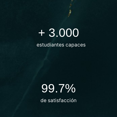
Conceptos fisicos para el láser transcutáneo-cono
Sociedad Paraguaya - Control del dolor redux
+ 
3.000
SMACVE - Nuevas tecnicas no tumescentes para m
estudiantes capaces
Guatemala - Fleboestetica redux
Flebologia Buenos Aires_Matting_SOPFYL_Argent
PREFERIR_Sinergia entre esclerosante en espuma y
99.7
%
PREFERIR_Falta de estandarizacion en termooclusi
de satisfacción
ASOVASCULAR Colombia_Laser y escleroterapia s